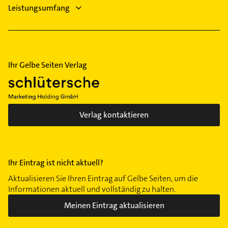
Leistungsumfang
Huckelriede
Hulsberg
Kattenturm
Kirchhuchting
Ihr Gelbe Seiten Verlag
Lehe
Neuenland
Neustadt
Oberneuland
Verlag kontaktieren
Oslebshausen
Osterholz
Ostertor
Ihr Eintrag ist nicht aktuell?
Peterswerder
Aktualisieren Sie Ihren Eintrag auf Gelbe Seiten, um die
Regensburger Straße
Informationen aktuell und vollständig zu halten.
St. Magnus
Meinen Eintrag aktualisieren
Steintor
Vegesack