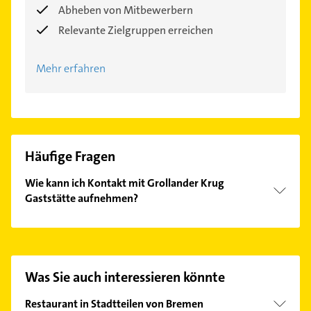
Abheben von Mitbewerbern
Relevante Zielgruppen erreichen
Mehr erfahren
Häufige Fragen
Wie kann ich Kontakt mit Grollander Krug
Gaststätte aufnehmen?
Es ist sehr einfach Kontakt mit Grollander Krug
Gaststätte aufzunehmen. Einfach die passenden
Kontaktmöglichkeiten wie Adresse oder Mail in
unserem Kontaktdaten-Bereich auswählen. Hier
Was Sie auch interessieren könnte
finden Sie alle
Kontaktdaten
.
Restaurant in Stadtteilen von Bremen