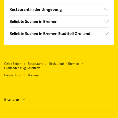
Alte Neustadt
Restaurant in der Umgebung
Altstadt
Stuhr
Bahnhofsvorstadt
Beliebte Suchen in Bremen
Delmenhorst
Blumenthal
Putzfrau
Weyhe bei Bremen
Beliebte Suchen in Bremen Stadtteil Grolland
Borgfeld
Gebäudereinigung
Lilienthal
Dachdecker
Buntentor
Steuerberater
Ganderkesee
Putzfrau
Burg-Grambke
Gartenbau & Landschaftsbau
Syke
Gebäudereinigung
Fähr-Lobbendorf
Phoniatrie
Osterholz-Scharmbeck
Gelbe Seiten
Restaurant
Restaurant in Bremen
Immobilien
Fesenfeld
Logopädie
Grollander Krug Gaststätte
Achim bei Bremen
Immobilienmakler
Findorff-Bürgerweide
Kammerjäger
Deutschland
Bremen
Hude (Oldb)
Gröpelingen
Physikalische Therapie
Worpswede
Habenhausen
Physiotherapie
Handelshäfen
Krankengymnastik
Branche
Hastedt
Hemelingen
Horn