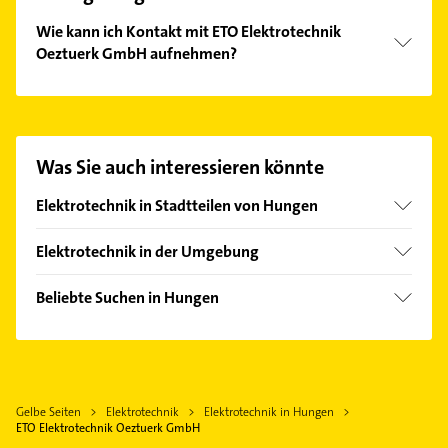
Wie kann ich Kontakt mit ETO Elektrotechnik
Oeztuerk GmbH aufnehmen?
Es ist sehr einfach Kontakt mit ETO Elektrotechnik
Oeztuerk GmbH aufzunehmen. Einfach die
passenden Kontaktmöglichkeiten wie Adresse oder
Mail in unserem Kontaktdaten-Bereich auswählen.
Was Sie auch interessieren könnte
Hier finden Sie alle
Kontaktdaten
.
Elektrotechnik in Stadtteilen von Hungen
Langd
Elektrotechnik in der Umgebung
Lich Hessen
Beliebte Suchen in Hungen
Laubach Hessen
Elektroinstallation
Ranstadt
Elektriker
Grünberg Hessen
Elektro Reparatur
Reiskirchen
Gelbe Seiten
Elektrotechnik
Elektrotechnik in Hungen
Zahnarzt
Schotten Hessen
ETO Elektrotechnik Oeztuerk GmbH
Heizung & Sanitär