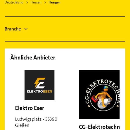
Ortenberg Hessen
Deutschland
Hessen
Hungen
Lüftungsanlagen
Bad Nauheim
Heizungsbauer
Butzbach
Heizungsfirmen
Buseck
Branche
Putzfrau
Gebäudereinigung
Ähnliche Anbieter
Elektro Eser
Ludwigsplatz • 35390
Gießen
CG-Elektrotechnik