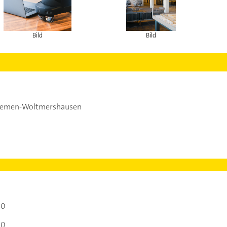
Bild
Bild
remen-Woltmershausen
00
00