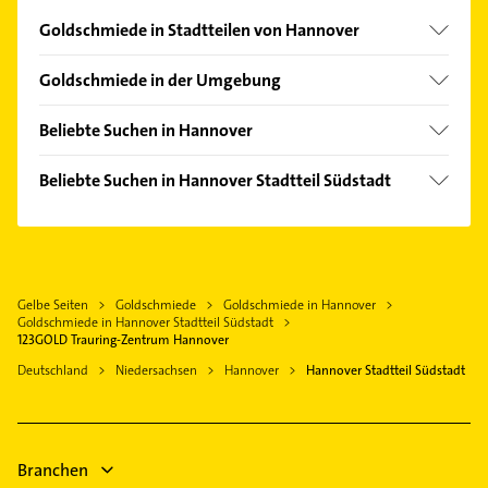
Goldschmiede in Stadtteilen von Hannover
Ahlem
Goldschmiede in der Umgebung
Anderten
Langenhagen
Bemerode
Beliebte Suchen in Hannover
Isernhagen
Lahe
Physikalische Therapie
Lehrte
Beliebte Suchen in Hannover Stadtteil Südstadt
List
Physiotherapie
Burgwedel
Bauunternehmen
Marienwerder
Krankengymnastik
Burgdorf Kreis Hannover
Phoniatrie
Mitte
Putzfrau
Wedemark
Logopädie
Oststadt
Gebäudereinigung
Neustadt am Rübenberge
Gelbe Seiten
Goldschmiede
Goldschmiede in Hannover
Klempner
Vinnhorst
Klempner
Goldschmiede in Hannover Stadtteil Südstadt
Hildesheim
Gasinstallateur
123GOLD Trauring-Zentrum Hannover
Wülferode
Gasinstallateur
Sanitärinstallation
Deutschland
Niedersachsen
Hannover
Hannover Stadtteil Südstadt
Wettbergen
Sanitärinstallation
Bestatter
Heizung & Sanitär
Heizung & Sanitär
Lüftungsanlagen
Hausarzt
Branchen