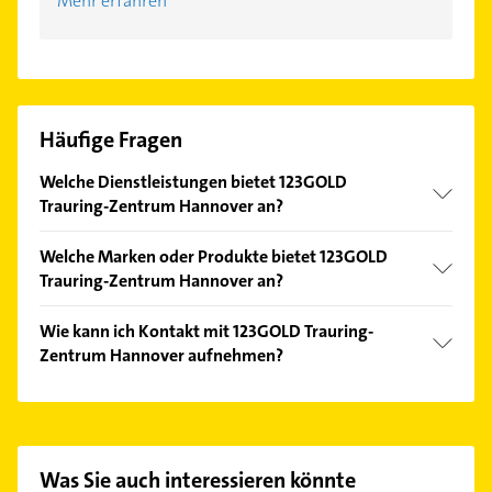
Mehr erfahren
Häufige Fragen
Welche Dienstleistungen bietet 123GOLD
Trauring-Zentrum Hannover an?
Folgende Leistungen werden angeboten: Ringe
Welche Marken oder Produkte bietet 123GOLD
selbst gestalten, Eheringe/Trauringe selbst
Trauring-Zentrum Hannover an?
gestalten, Verlobungsring selbst gestalten, Vor-Ort-
Beratung und Video-Beratung.
Das Angebot umfasst unter anderem 123GOLD,
Wie kann ich Kontakt mit 123GOLD Trauring-
acredo, eternal touch, Steinberg und Merii.
Zentrum Hannover aufnehmen?
Es ist sehr einfach Kontakt mit 123GOLD Trauring-
Zentrum Hannover aufzunehmen. Einfach die
passenden Kontaktmöglichkeiten wie Adresse oder
Mail in unserem Kontaktdaten-Bereich auswählen.
Was Sie auch interessieren könnte
Hier finden Sie alle
Kontaktdaten
.