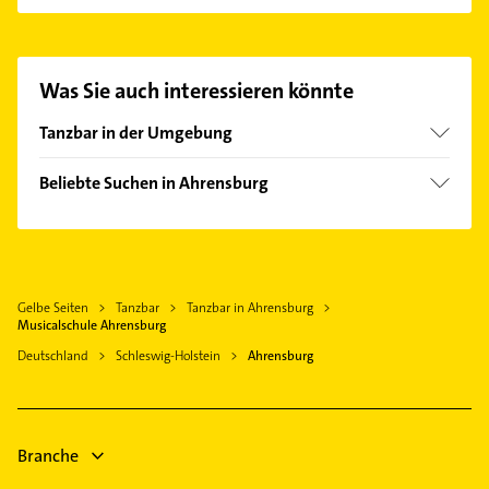
Es ist sehr einfach Kontakt mit Musicalschule
Ahrensburg aufzunehmen. Einfach die passenden
Kontaktmöglichkeiten wie Adresse oder Mail in
unserem Kontaktdaten-Bereich auswählen. Hier
Was Sie auch interessieren könnte
finden Sie alle
Kontaktdaten
.
Tanzbar in der Umgebung
Hamburg
Beliebte Suchen in Ahrensburg
Henstedt-Ulzburg
Hausarzt
Allgemeinarzt
Arzt
Gelbe Seiten
Tanzbar
Tanzbar in Ahrensburg
Immobilien
Musicalschule Ahrensburg
Immobilienmakler
Deutschland
Schleswig-Holstein
Ahrensburg
Kammerjäger
Putzfrau
Gebäudereinigung
Branche
Bauunternehmen