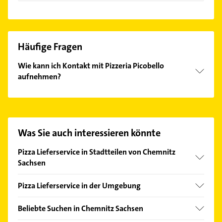
Häufige Fragen
Wie kann ich Kontakt mit Pizzeria Picobello
aufnehmen?
Es ist sehr einfach Kontakt mit Pizzeria Picobello
aufzunehmen. Einfach die passenden
Kontaktmöglichkeiten wie Adresse oder Mail in
unserem Kontaktdaten-Bereich auswählen. Hier
Was Sie auch interessieren könnte
finden Sie alle
Kontaktdaten
.
Pizza Lieferservice in Stadtteilen von Chemnitz
Sachsen
Kaßberg
Pizza Lieferservice in der Umgebung
Schloßchemnitz
Gelenau /Erzgebirge
Sonnenberg
Beliebte Suchen in Chemnitz Sachsen
Thalheim /Erzgebirge