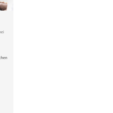
bei
ichen