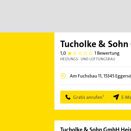
Tucholke & Sohn
1,0
1 Bewertung
1.0
HEIZUNGS- UND LÜFTUNGSBAU
Am Fuchsbau 11,
15345
Eggersd
Gratis anrufen
E-Ma
Tucholke & Sohn GmbH Hei