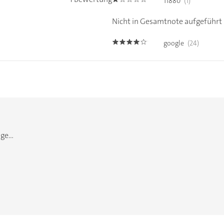
11880
(1)
1.0
Nicht in Gesamtnote aufgeführt
google
(24)
4.0
e...