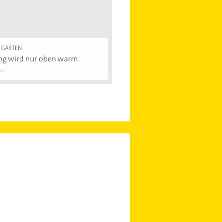
 GARTEN
ng wird nur oben warm:
..