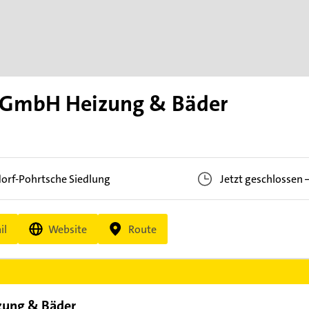
 GmbH Heizung & Bäder
orf-Pohrtsche Siedlung
Jetzt geschlossen
il
Website
Route
zung & Bäder