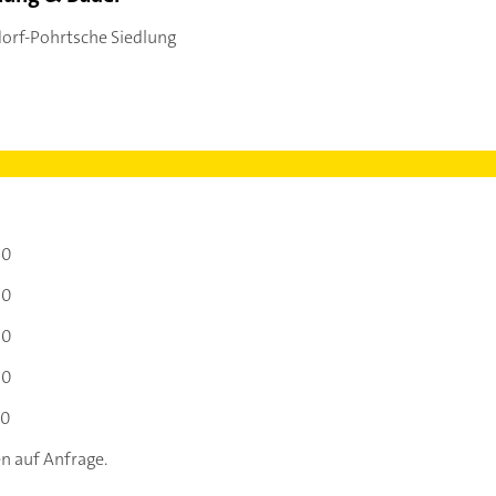
dorf-Pohrtsche Siedlung
00
00
00
00
00
n auf Anfrage.