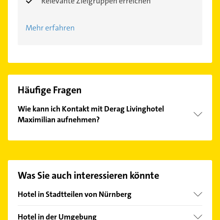
Relevante Zielgruppen erreichen
Mehr erfahren
Häufige Fragen
Wie kann ich Kontakt mit Derag Livinghotel
Maximilian aufnehmen?
Es ist sehr einfach Kontakt mit Derag Livinghotel
Maximilian aufzunehmen. Einfach die passenden
Kontaktmöglichkeiten wie Adresse oder Mail in
unserem Kontaktdaten-Bereich auswählen. Hier
Was Sie auch interessieren könnte
finden Sie alle
Kontaktdaten
.
Hotel in Stadtteilen von Nürnberg
Altenfurt
Hotel in der Umgebung