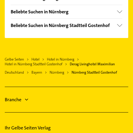
Gleißbühl
Fürth Bayern
Langwasser
Beliebte Suchen in Nürnberg
Oberasbach bei Nürnberg
Lorenz
Physikalische Therapie
Zirndorf
Beliebte Suchen in Nürnberg Stadtteil Gostenhof
Marienberg
Physiotherapie
Wendelstein
Physikalische Therapie
Maxfeld
Krankengymnastik
Heroldsberg
Physiotherapie
Muggenhof
Bestatter
Röthenbach an der Pegnitz
Krankengymnastik
Reutles
Kammerjäger
Schwabach
Gelbe Seiten
Hotel
Hotel in Nürnberg
Hausarzt
Rosenau
Ärztehaus
Hotel in Nürnberg Stadtteil Gostenhof
Derag Livinghotel Maximilian
Cadolzburg
Allgemeinarzt
Sebald
Hausarzt
Deutschland
Bayern
Nürnberg
Nürnberg Stadtteil Gostenhof
Schwarzenbruck
Arzt
St Johannis
Allgemeinarzt
Erlangen
Schreiner
St Leonhard
Arzt
Steuerberater
Steinbühl
Heizung & Sanitär
Branche
Maler
Tafelhof
Immobilien
Wöhrd
Ziegelstein
Ihr Gelbe Seiten Verlag