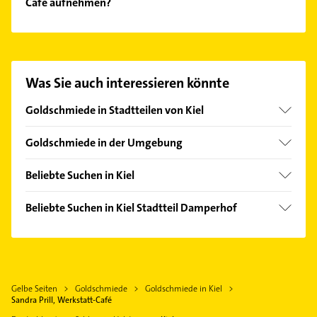
Café aufnehmen?
Es ist sehr einfach Kontakt mit Sandra Prill,
Werkstatt-Café aufzunehmen. Einfach die
passenden Kontaktmöglichkeiten wie Adresse oder
Mail in unserem Kontaktdaten-Bereich auswählen.
Was Sie auch interessieren könnte
Hier finden Sie alle
Kontaktdaten
.
Goldschmiede in Stadtteilen von Kiel
Altstadt
Goldschmiede in der Umgebung
Plön
Beliebte Suchen in Kiel
Lütjenburg
Rohrreinigung
Neumünster
Beliebte Suchen in Kiel Stadtteil Damperhof
Schreiner
Arzt
Putzfrau
Rechtsanwalt
Gebäudereinigung
Physikalische Therapie
Kammerjäger
Gelbe Seiten
Goldschmiede
Goldschmiede in Kiel
Physiotherapie
Hausarzt
Sandra Prill, Werkstatt-Café
Krankengymnastik