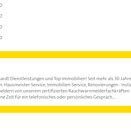
00
00
00
00
rdt Dienstleistungen und Top-Immobilien! Seit mehr als 30 Jahren
n: Hausmeister-Service, Immobilien-Service, Renovierungen - Inst
dern von unserem zertifizierten Rauchwarnmelderfachkräften. A
 Zeit für ein telefonisches oder persönliches Gespräch....