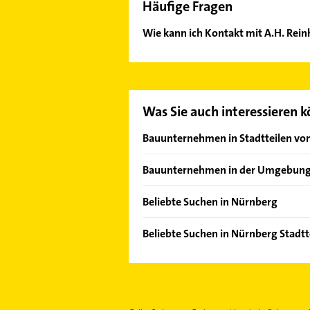
Häufige Fragen
Wie kann ich Kontakt mit A.H. Rei
Es ist sehr einfach Kontakt mit A.
Kontaktmöglichkeiten wie Adresse o
Was Sie auch interessieren 
Bauunternehmen in Stadtteilen vo
Altenfurt
Bauunternehmen in der Umgebun
Eibach
Schwabach
Gärten h d Veste
Beliebte Suchen in Nürnberg
Stein Mittelfranken
Galgenhof
Schreiner
Wendelstein
Beliebte Suchen in Nürnberg Stadtte
Gebersdorf
Putzfrau
Rednitzhembach
Immobilien
Gibitzenhof
Gebäudereinigung
Oberasbach bei Nürnberg
Immobilienmakler
Gleißhammer
Immobilien
Kammerstein
Elektroinstallation
Glockenhof
Immobilienmakler