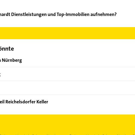
nhardt Dienstleistungen und Top-Immobilien aufnehmen?
H. Reinhardt Dienstleistungen und Top-Immobilien aufzunehmen. E
der Mail in unserem Kontaktdaten-Bereich auswählen. Hier finden
könnte
n Nürnberg
g
il Reichelsdorfer Keller