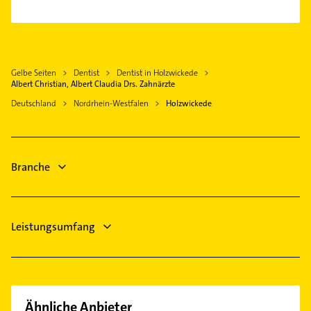
Schwerte
Physikalische Therapie
Fröndenberg /Ruhr
Physiotherapie
Dortmund
Krankengymnastik
Kamen
Gelbe Seiten
Dentist
Dentist in Holzwickede
Immobilien
Bergkamen
Albert Christian, Albert Claudia Drs. Zahnärzte
Immobilienmakler
Menden (Sauerland)
Deutschland
Nordrhein-Westfalen
Holzwickede
Maler
Lünen
Bauunternehmen
Bönen
Phoniatrie
Iserlohn
Branche
Logopädie
Bestatter
Leistungsumfang
Ähnliche Anbieter