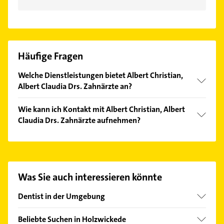
Häufige Fragen
Welche Dienstleistungen bietet Albert Christian,
Albert Claudia Drs. Zahnärzte an?
Folgende Leistungen werden angeboten:
Wie kann ich Kontakt mit Albert Christian, Albert
Kariesbehandlung, Präventivzahnmedizin und
Claudia Drs. Zahnärzte aufnehmen?
Zahnpflege.
Es ist sehr einfach Kontakt mit Albert Christian,
Albert Claudia Drs. Zahnärzte aufzunehmen. Einfach
die passenden Kontaktmöglichkeiten wie Adresse
oder Mail in unserem Kontaktdaten-Bereich
Was Sie auch interessieren könnte
auswählen. Hier finden Sie alle
Kontaktdaten
.
Dentist in der Umgebung
Unna
Beliebte Suchen in Holzwickede