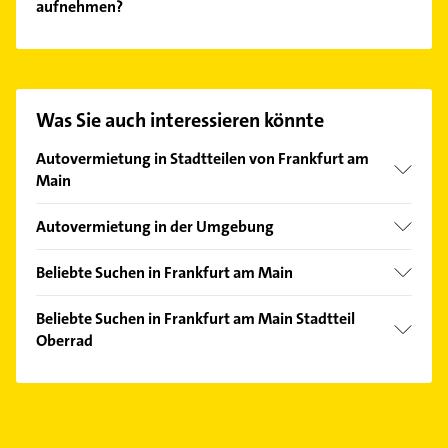
aufnehmen?
Es ist sehr einfach Kontakt mit Mercedes-Benz Rent
aufzunehmen. Einfach die passenden
Kontaktmöglichkeiten wie Adresse oder Mail in
unserem Kontaktdaten-Bereich auswählen. Hier
Was Sie auch interessieren könnte
finden Sie alle
Kontaktdaten
.
Autovermietung in Stadtteilen von Frankfurt am
Main
Bahnhofsviertel
Autovermietung in der Umgebung
Bockenheim
Offenbach am Main
Eckenheim
Beliebte Suchen in Frankfurt am Main
Neu-Isenburg
Fechenheim
Fensterbauer
Mühlheim am Main
Beliebte Suchen in Frankfurt am Main Stadtteil
Flughafen
Fenster
Oberrad
Bad Vilbel
Gallus
Steuerberater
Eschborn Taunus
Maler
Griesheim
Dachdecker
Hanau
Steuerberater
Gutleutviertel
Bestatter
Langen (Hessen)
Hausarzt
Höchst