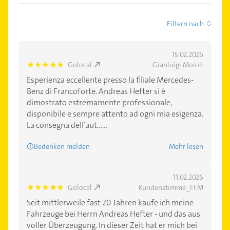
Filtern nach
15.02.2026
Golocal
Gianluigi Moioli
5.0
Esperienza eccellente presso la filiale Mercedes-
Benz di Francoforte. Andreas Hefter si è
dimostrato estremamente professionale,
disponibile e sempre attento ad ogni mia esigenza.
La consegna dell’aut......
Bedenken melden
Mehr lesen
11.02.2026
Golocal
Kundenstimme_FFM
5.0
Seit mittlerweile fast 20 Jahren kaufe ich meine
Fahrzeuge bei Herrn Andreas Hefter - und das aus
voller Überzeugung. In dieser Zeit hat er mich bei