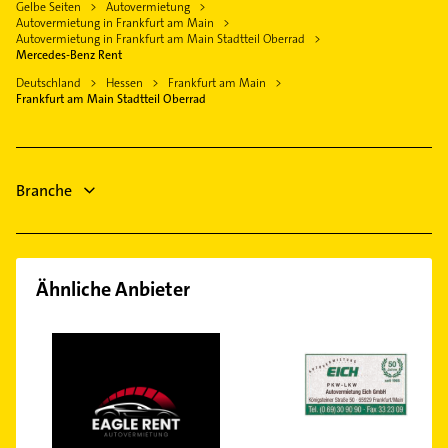
Ärztehaus
Gelbe Seiten
Autovermietung
Bad Homburg v. d. Höhe
Allgemeinarzt
Innenstadt
Autovermietung in Frankfurt am Main
Hausarzt
Rodgau
Arzt
Autovermietung in Frankfurt am Main Stadtteil Oberrad
Niederrad
Allgemeinarzt
Mercedes-Benz Rent
Karben
Heizung & Sanitär
Ostend
Arzt
Deutschland
Hessen
Frankfurt am Main
Lüftungsanlagen
Frankfurt am Main Stadtteil Oberrad
Sachsenhausen
Physikalische Therapie
Heizungsbauer
Sossenheim
Heizungsfirmen
Unterliederbach
Phoniatrie
Branche
Ähnliche Anbieter