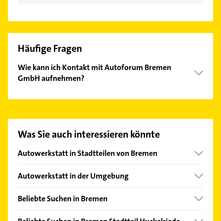
Häufige Fragen
Wie kann ich Kontakt mit Autoforum Bremen
GmbH aufnehmen?
Es ist sehr einfach Kontakt mit Autoforum Bremen
GmbH aufzunehmen. Einfach die passenden
Kontaktmöglichkeiten wie Adresse oder Mail in
unserem Kontaktdaten-Bereich auswählen. Hier
Was Sie auch interessieren könnte
finden Sie alle
Kontaktdaten
.
Autowerkstatt in Stadtteilen von Bremen
Alte Neustadt
Autowerkstatt in der Umgebung
Burgdamm
Stuhr
Farge
Beliebte Suchen in Bremen
Weyhe bei Bremen
Hastedt
Immobilien