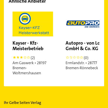
Ähnliche Anbieter
Walle
Woltmershausen
Kayser - Kfz-
Autopro - von Loh
Meisterbetrieb
GmbH & Co. KG
(2)
(0)
3
0
Am Gaswerk • 28197
Ermlandstr. • 28777
Bremen-
Bremen-Rönnebeck
Woltmershausen
Ihr Gelbe Seiten Verlag