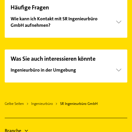
Häufige Fragen
Wie kann ich Kontakt mit SR Ingenieurbüro
GmbH aufnehmen?
Es ist sehr einfach Kontakt mit SR Ingenieurbüro
GmbH aufzunehmen. Einfach die passenden
Kontaktmöglichkeiten wie Adresse oder Mail in
unserem Kontaktdaten-Bereich auswählen. Hier
Was Sie auch interessieren könnte
finden Sie alle
Kontaktdaten
.
Ingenieurbüro in der Umgebung
Altenstadt Iller
Schwendi
Kirchdorf an der Iller
Gelbe Seiten
Ingenieurbüro
SR Ingenieurbüro GmbH
Illertissen
Ochsenhausen
Illerrieden
Rot an der Rot
Branche