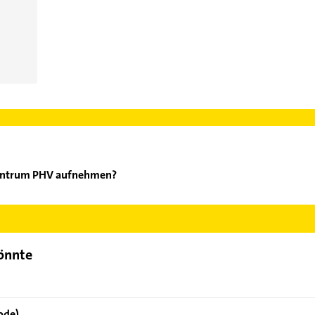
zentrum PHV aufnehmen?
ialysezentrum PHV aufzunehmen. Einfach die passenden Kontaktmög
swählen. Hier finden Sie alle
Kontaktdaten
.
könnte
ode)