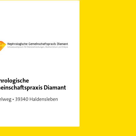
rologische
inschaftspraxis Diamant
lweg • 39340 Haldensleben