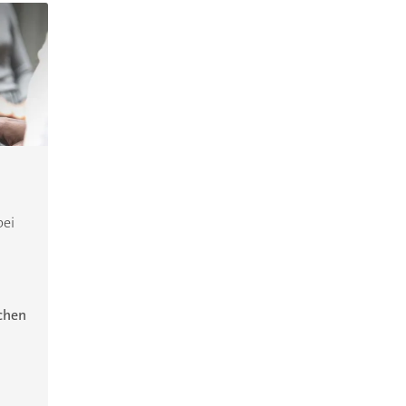
bei
ichen