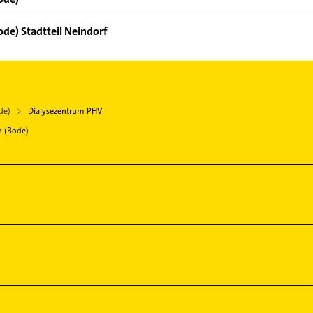
ode) Stadtteil Neindorf
de)
Dialysezentrum PHV
n (Bode)