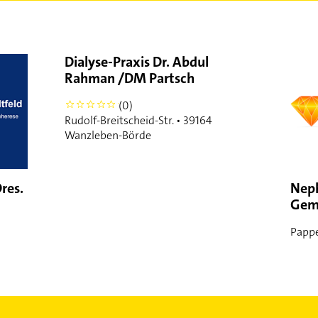
Dialyse-Praxis Dr. Abdul
Rahman /DM Partsch
(0)
0
Rudolf-Breitscheid-Str. • 39164
Wanzleben-Börde
res.
Neph
Geme
Pappe