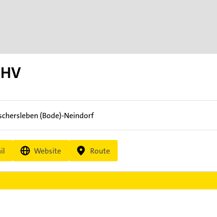
PHV
schersleben (Bode)-Neindorf
il
Website
Route