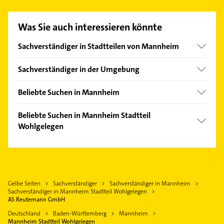
Kontaktmöglichkeiten wie Adresse oder Mail in
unserem Kontaktdaten-Bereich auswählen. Hier
Was Sie auch interessieren könnte
finden Sie alle
Kontaktdaten
.
Sachverständiger in Stadtteilen von Mannheim
Käfertal
Sachverständiger in der Umgebung
Lindenhof
Ludwigshafen am Rhein
Neckarau
Beliebte Suchen in Mannheim
Heddesheim Baden
Oststadt
Rechtsanwalt
Viernheim
Beliebte Suchen in Mannheim Stadtteil
Quadrate
Rohrreinigung
Wohlgelegen
Ladenburg
Rheinau
Zahnarzt
Neuhofen Pfalz
Heizung & Sanitär
Sandhofen
Steuerberater
Limburgerhof
Maler
Waldhof
Bauunternehmen
Lampertheim
Bestatter
Wallstadt
Dachdecker
Gelbe Seiten
Sachverständiger
Sachverständiger in Mannheim
Hirschberg an der Bergstraße
Rechtsanwalt
Sachverständiger in Mannheim Stadtteil Wohlgelegen
Gartenbau & Landschaftsbau
Frankenthal (Pfalz)
Klempner
AS Reutemann GmbH
Putzfrau
Schriesheim
Gasinstallateur
Deutschland
Baden-Württemberg
Mannheim
Gebäudereinigung
Mannheim Stadtteil Wohlgelegen