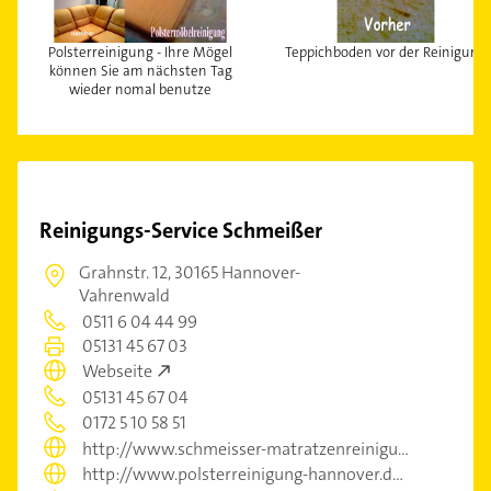
Polsterreinigung - Ihre Mögel
Teppichboden vor der Reinigung
können Sie am nächsten Tag
wieder nomal benutze
Reinigungs-Service Schmeißer
Grahnstr. 12,
30165 Hannover-
Vahrenwald
0511 6 04 44 99
05131 45 67 03
Webseite
05131 45 67 04
0172 5 10 58 51
http://www.schmeisser-matratzenreinigung.de
http://www.polsterreinigung-hannover.de