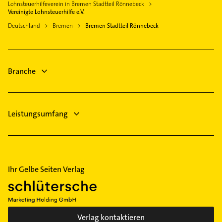
Wardenburg
Heizung & Sanitär
Lohnsteuerhilfeverein in Bremen Stadtteil Rönnebeck
Krankengymnastik
Vereinigte Lohnsteuerhilfe e.V.
Wiefelstede
Putzfrau
Rohrreinigung
Deutschland
Bremen
Bremen Stadtteil Rönnebeck
Gebäudereinigung
Lackiererei
Bestatter
Maler
Hausarzt
Branche
Allgemeinarzt
Leistungsumfang
Ihr Gelbe Seiten Verlag
Verlag kontaktieren