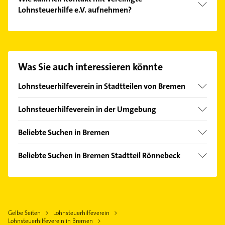
Lohnsteuerhilfe e.V. aufnehmen?
Es ist sehr einfach Kontakt mit Vereinigte
Lohnsteuerhilfe e.V. aufzunehmen. Einfach die
passenden Kontaktmöglichkeiten wie Adresse oder
Mail in unserem Kontaktdaten-Bereich auswählen.
Was Sie auch interessieren könnte
Hier finden Sie alle
Kontaktdaten
.
Lohnsteuerhilfeverein in Stadtteilen von Bremen
Lehe
Lohnsteuerhilfeverein in der Umgebung
Hude (Oldb)
Beliebte Suchen in Bremen
Osterholz-Scharmbeck
Steuerberater
Delmenhorst
Beliebte Suchen in Bremen Stadtteil Rönnebeck
Klempner
Ganderkesee
Maler
Gasinstallateur
Stuhr
Klempner
Sanitärinstallation
Oldenburg (Oldenburg)
Gasinstallateur
Physikalische Therapie
Hatten
Gelbe Seiten
Lohnsteuerhilfeverein
Sanitärinstallation
Physiotherapie
Lohnsteuerhilfeverein in Bremen