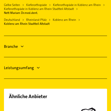
Fenster
Gelbe Seiten
Kieferorthopäde
Kieferorthopäde in Koblenz am Rhein
Bestatter
Kieferorthopäde in Koblenz am Rhein Stadtteil Altstadt
Kammerjäger
Physikalische Therapie
Nett Mariam Dr.med.dent.
Gartenbau & Landschaftsbau
Physiotherapie
Deutschland
Rheinland-Pfalz
Koblenz am Rhein
Kanalreinigung
Koblenz am Rhein Stadtteil Altstadt
Krankengymnastik
Schreiner
Steuerberater
Hausarzt
Branche
Allgemeinarzt
Leistungsumfang
Ähnliche Anbieter