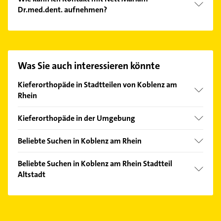
Dr.med.dent. aufnehmen?
Es ist sehr einfach Kontakt mit Nett Mariam
Dr.med.dent. aufzunehmen. Einfach die passenden
Kontaktmöglichkeiten wie Adresse oder Mail in
unserem Kontaktdaten-Bereich auswählen. Hier
Was Sie auch interessieren könnte
finden Sie alle
Kontaktdaten
.
Kieferorthopäde in Stadtteilen von Koblenz am
Rhein
Mitte
Kieferorthopäde in der Umgebung
Neuwied
Beliebte Suchen in Koblenz am Rhein
Andernach
Heizung & Sanitär
Montabaur
Beliebte Suchen in Koblenz am Rhein Stadtteil
Lüftungsanlagen
Altstadt
Mayen
Heizungsbauer
Bauunternehmen
Heizungsfirmen
Kanalreinigung
Fensterbauer
Maler