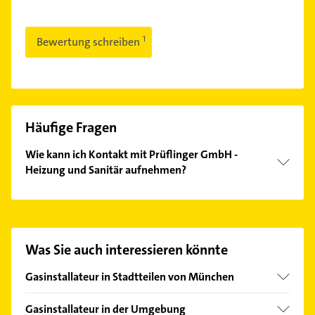
Bewertung schreiben
Häufige Fragen
Wie kann ich Kontakt mit Prüflinger GmbH -
Heizung und Sanitär aufnehmen?
Es ist sehr einfach Kontakt mit Prüflinger GmbH -
Heizung und Sanitär aufzunehmen. Einfach die
passenden Kontaktmöglichkeiten wie Adresse oder
Mail in unserem Kontaktdaten-Bereich auswählen.
Was Sie auch interessieren könnte
Hier finden Sie alle
Kontaktdaten
.
Gasinstallateur in Stadtteilen von München
Allach
Gasinstallateur in der Umgebung