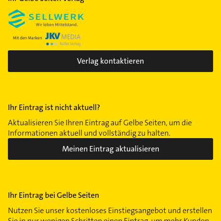
Milbertshofen
Moosach
Neuhausen
Obergiesing
Obermenzing
Verlag kontaktieren
Obersendling
Pasing
Perlach
Ihr Eintrag ist nicht aktuell?
Ramersdorf
Aktualisieren Sie Ihren Eintrag auf Gelbe Seiten, um die
Schwabing-West
Informationen aktuell und vollständig zu halten.
Schwanthalerhöhe
Meinen Eintrag aktualisieren
Sendling
Sendling-Westpark
Untergiesing
Ihr Eintrag bei Gelbe Seiten
Nutzen Sie unser kostenloses Einstiegsangebot und erstellen
Sie in nur wenigen Schritten einen Eintrag, um mehr Kunden