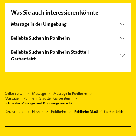
passenden Kontaktmöglichkeiten wie Adresse oder
Mail in unserem Kontaktdaten-Bereich auswählen.
Was Sie auch interessieren könnte
Hier finden Sie alle
Kontaktdaten
.
Massage in der Umgebung
Lich Hessen
Beliebte Suchen in Pohlheim
Linden Hessen
Phoniatrie
Gießen
Beliebte Suchen in Pohlheim Stadtteil
Logopädie
Garbenteich
Buseck
Physikalische Therapie
Wettenberg
Steuerberater
Physiotherapie
Lollar
Bestatter
Krankengymnastik
Butzbach
Elektroinstallation
Zahnarzt
Gelbe Seiten
Massage
Massage in Pohlheim
Grünberg Hessen
Elektriker
Massage in Pohlheim Stadtteil Garbenteich
Bestatter
Laubach Hessen
Elektro Reparatur
Schneider Massage und Krankengymnastik
Elektroinstallation
Wetzlar
Maler
Deutschland
Hessen
Pohlheim
Pohlheim Stadtteil Garbenteich
Elektriker
Elektro Reparatur