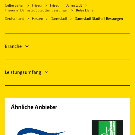
Elektro Reparatur
Gelbe Seiten
Friseur
Friseur in Darmstadt
Riedstadt
Steuerberater
Friseur in Darmstadt Stadtteil Bessungen
Beles Elvira
Gartenbau & Landschaftsbau
Groß-Gerau
Bauunternehmen
Deutschland
Hessen
Darmstadt
Darmstadt Stadtteil Bessungen
Heizung & Sanitär
Reinheim Odenwald
Immobilien
Lüftungsanlagen
Immobilienmakler
Heizungsbauer
Physikalische Therapie
Branche
Physiotherapie
Krankengymnastik
Leistungsumfang
Ähnliche Anbieter