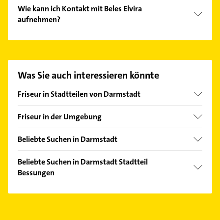
Wie kann ich Kontakt mit Beles Elvira
aufnehmen?
Es ist sehr einfach Kontakt mit Beles Elvira
aufzunehmen. Einfach die passenden
Kontaktmöglichkeiten wie Adresse oder Mail in
unserem Kontaktdaten-Bereich auswählen. Hier
Was Sie auch interessieren könnte
finden Sie alle
Kontaktdaten
.
Friseur in Stadtteilen von Darmstadt
Arheilgen
Friseur in der Umgebung
Eberstadt
Mühltal Hessen
Kranichstein
Beliebte Suchen in Darmstadt
Griesheim Hessen
Mitte
Steuerberater
Weiterstadt
Beliebte Suchen in Darmstadt Stadtteil
Nord
Bauunternehmen
Bessungen
Pfungstadt
Ost
Dachdecker
Roßdorf bei Darmstadt
Phoniatrie
West
Elektroinstallation
Ober-Ramstadt
Logopädie
Wixhausen
Elektriker
Seeheim-Jugenheim
Dachdecker