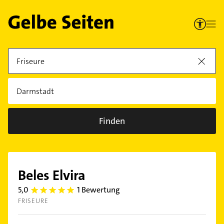
Finden
Beles Elvira
5,0
1 Bewertung
5.0
FRISEURE