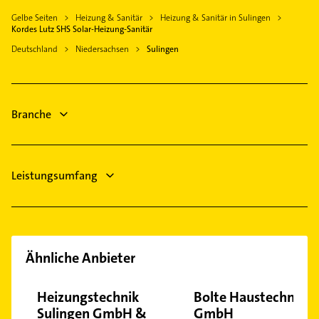
Bauunternehmen
Syke
Gelbe Seiten
Heizung & Sanitär
Heizung & Sanitär in Sulingen
Physikalische Therapie
Nienburg (Weser)
Kordes Lutz SHS Solar-Heizung-Sanitär
Physiotherapie
Goldenstedt
Deutschland
Niedersachsen
Sulingen
Krankengymnastik
Harpstedt
Gartenbau & Landschaftsbau
Diepenau
Schreiner
Rahden Westfalen
Branche
Maler
Zahnarzt
Leistungsumfang
Ähnliche Anbieter
Heizungstechnik
Bolte Haustechnik
Sulingen GmbH &
GmbH