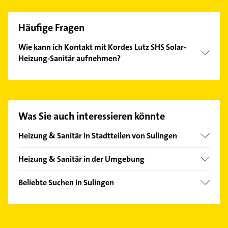
Häufige Fragen
Wie kann ich Kontakt mit Kordes Lutz SHS Solar-
Heizung-Sanitär aufnehmen?
Es ist sehr einfach Kontakt mit Kordes Lutz SHS
Solar-Heizung-Sanitär aufzunehmen. Einfach die
passenden Kontaktmöglichkeiten wie Adresse oder
Mail in unserem Kontaktdaten-Bereich auswählen.
Was Sie auch interessieren könnte
Hier finden Sie alle
Kontaktdaten
.
Heizung & Sanitär in Stadtteilen von Sulingen
Lindern
Heizung & Sanitär in der Umgebung
Twistringen
Beliebte Suchen in Sulingen
Bruchhausen-Vilsen
Dachdecker
Wagenfeld
Steuerberater
Marklohe