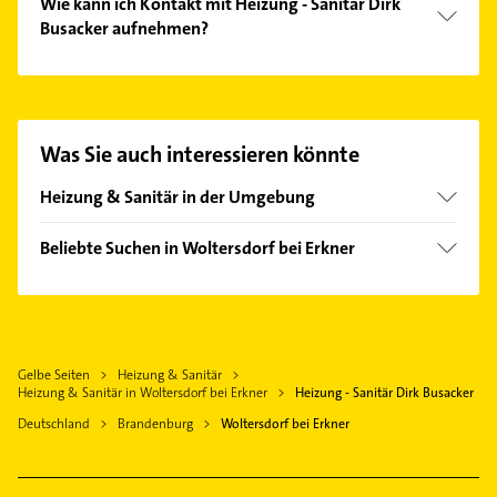
Wie kann ich Kontakt mit Heizung - Sanitär Dirk
Busacker aufnehmen?
Es ist sehr einfach Kontakt mit Heizung - Sanitär
Dirk Busacker aufzunehmen. Einfach die passenden
Kontaktmöglichkeiten wie Adresse oder Mail in
unserem Kontaktdaten-Bereich auswählen. Hier
Was Sie auch interessieren könnte
finden Sie alle
Kontaktdaten
.
Heizung & Sanitär in der Umgebung
Schöneiche bei Berlin
Beliebte Suchen in Woltersdorf bei Erkner
Rüdersdorf bei Berlin
Putzfrau
Erkner
Gebäudereinigung
Neuenhagen bei Berlin
Dachdecker
Fredersdorf-Vogelsdorf
Gelbe Seiten
Heizung & Sanitär
Physikalische Therapie
Hoppegarten
Heizung & Sanitär in Woltersdorf bei Erkner
Heizung - Sanitär Dirk Busacker
Physiotherapie
Grünheide (Mark)
Deutschland
Brandenburg
Woltersdorf bei Erkner
Krankengymnastik
Petershagen /Eggersdorf
Elektroinstallation
Altlandsberg