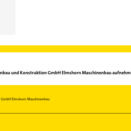
nenbau und Konstruktion GmbH Elmshorn Maschinenbau aufnehm
Maschinenbau und Konstruktion GmbH Elmshorn Maschinenbau auf
der Mail in unserem Kontaktdaten-Bereich auswählen. Hier finden
n GmbH Elmshorn Maschinenbau