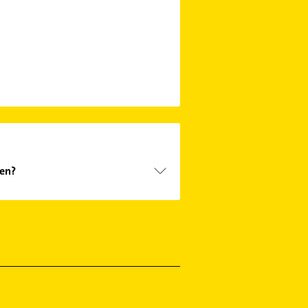
en?
zunehmen. Einfach die passenden
 Sie alle
Kontaktdaten
.