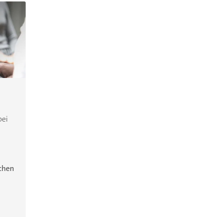
bei
ichen