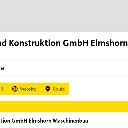
d Konstruktion GmbH Elmshor
ihe
il
Website
Route
ktion GmbH Elmshorn Maschinenbau