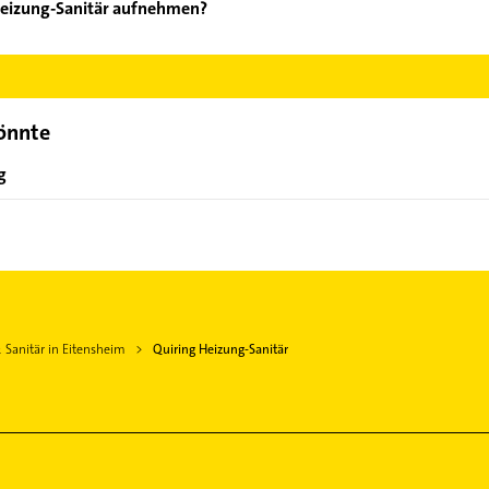
Heizung-Sanitär aufnehmen?
iring Heizung-Sanitär aufzunehmen. Einfach die passenden Kontak
ch auswählen. Hier finden Sie alle
Kontaktdaten
.
könnte
g
 Sanitär in Eitensheim
Quiring Heizung-Sanitär