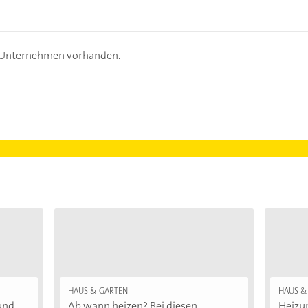
s Unternehmen vorhanden.
HAUS & GARTEN
HAUS &
nd...
Ab wann heizen? Bei diesen
Heizu