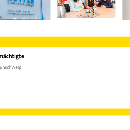
mächtigte
aunschweig