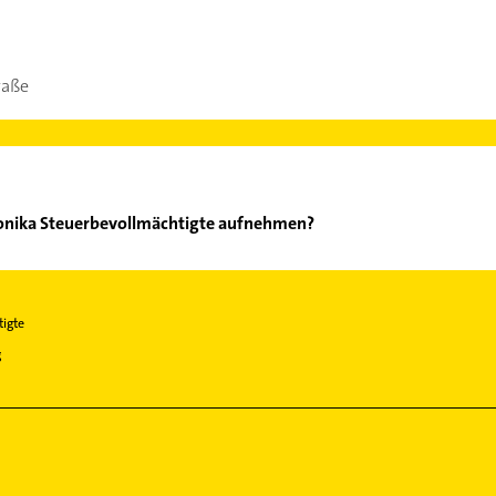
raße
Monika Steuerbevollmächtigte aufnehmen?
utter Monika Steuerbevollmächtigte aufzunehmen. Einfach die pas
ktdaten-Bereich auswählen. Hier finden Sie alle
Kontaktdaten
.
igte
g