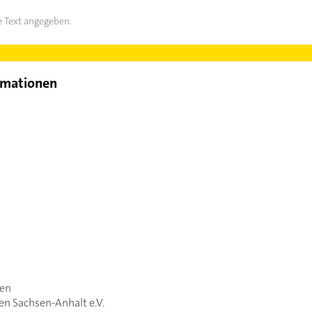
 Text angegeben.
rmationen
sen
n Sachsen-Anhalt e.V.