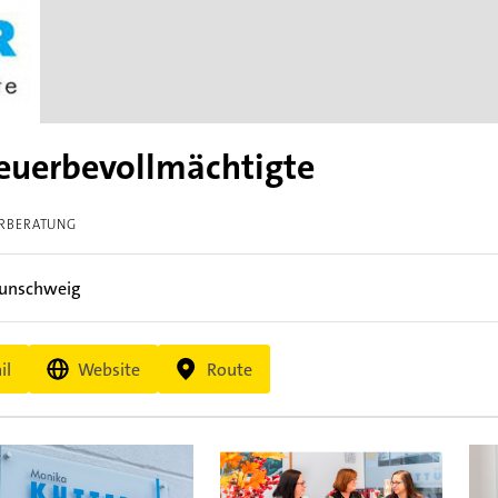
euerbevollmächtigte
ERBERATUNG
unschweig
il
Website
Route