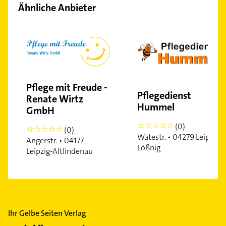
Ähnliche Anbieter
Mölkau
Marienbrunn
Miltitz
Neustadt-Neuschönefeld
Plaußig-Portitz
Probstheida
Pflege mit Freude -
Reudnitz-Thonberg
Pflegedienst
Renate Wirtz
Hummel
Südvorstadt
GmbH
Schönefeld-Abtnaundorf
(0)
0
(0)
0
Seehausen
Watestr. • 04279 Leipzig-
Angerstr. • 04177
Lößnig
Stötteritz
Leipzig-Altlindenau
Wiederitzsch
Zentrum-Ost
Zentrum-Süd
Zentrum-Südost
Ihr Gelbe Seiten Verlag
Zentrum-West