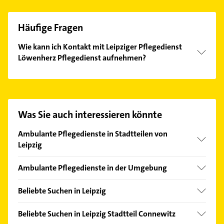
Häufige Fragen
Wie kann ich Kontakt mit Leipziger Pflegedienst
Löwenherz Pflegedienst aufnehmen?
Es ist sehr einfach Kontakt mit Leipziger
Pflegedienst Löwenherz Pflegedienst aufzunehmen.
Einfach die passenden Kontaktmöglichkeiten wie
Adresse oder Mail in unserem Kontaktdaten-Bereich
Was Sie auch interessieren könnte
auswählen. Hier finden Sie alle
Kontaktdaten
.
Ambulante Pflegedienste in Stadtteilen von
Leipzig
Althen-Kleinpösna
Ambulante Pflegedienste in der Umgebung
Altlindenau
Markkleeberg
Böhlitz-Ehrenberg
Beliebte Suchen in Leipzig
Taucha bei Leipzig
Baalsdorf
Physikalische Therapie
Rötha
Beliebte Suchen in Leipzig Stadtteil Connewitz
Burghausen-Rückmarsdorf
Physiotherapie