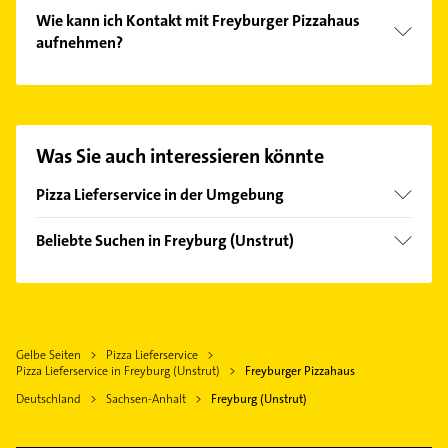
Wie kann ich Kontakt mit Freyburger Pizzahaus
aufnehmen?
Es ist sehr einfach Kontakt mit Freyburger Pizzahaus
aufzunehmen. Einfach die passenden
Kontaktmöglichkeiten wie Adresse oder Mail in
unserem Kontaktdaten-Bereich auswählen. Hier
Was Sie auch interessieren könnte
finden Sie alle
Kontaktdaten
.
Pizza Lieferservice in der Umgebung
Naumburg (Saale)
Beliebte Suchen in Freyburg (Unstrut)
Weißenfels Sachsen Anhalt
Zahnarzt
Merseburg (Saale)
Steuerberater
Heizung & Sanitär
Gelbe Seiten
Pizza Lieferservice
Lüftungsanlagen
Pizza Lieferservice in Freyburg (Unstrut)
Freyburger Pizzahaus
Heizungsbauer
Deutschland
Sachsen-Anhalt
Freyburg (Unstrut)
Heizungsfirmen
Physikalische Therapie