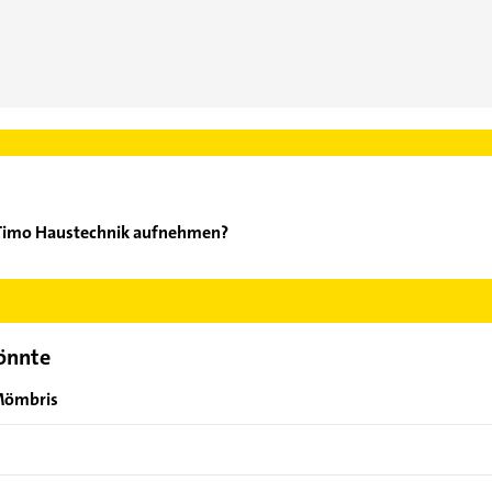
l Timo Haustechnik aufnehmen?
chlegel Timo Haustechnik aufzunehmen. Einfach die passenden Kon
ch auswählen. Hier finden Sie alle
Kontaktdaten
.
könnte
 Mömbris