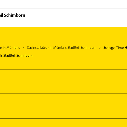
eil Schimborn
ur in Mömbris
Gasinstallateur in Mömbris Stadtteil Schimborn
Schlegel Timo 
s Stadtteil Schimborn