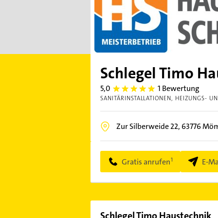
Schlegel Timo Ha
5,0
1 Bewertung
5.0
SANITÄRINSTALLATIONEN
HEIZUNGS- U
Zur Silberweide 22,
63776
Möm
Gratis anrufen
E-Ma
Schlegel Timo Haustechnik