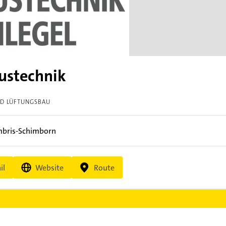
ustechnik
ND LÜFTUNGSBAU
bris-Schimborn
il
Website
Route