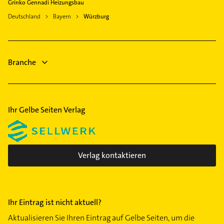
Grinko Gennadi Heizungsbau
Immobilien
Bergtheim
Deutschland
Bayern
Würzburg
Immobilienmakler
Leinach
Physikalische Therapie
Physiotherapie
Branche
Ihr Gelbe Seiten Verlag
Verlag kontaktieren
Ihr Eintrag ist nicht aktuell?
Aktualisieren Sie Ihren Eintrag auf Gelbe Seiten, um die