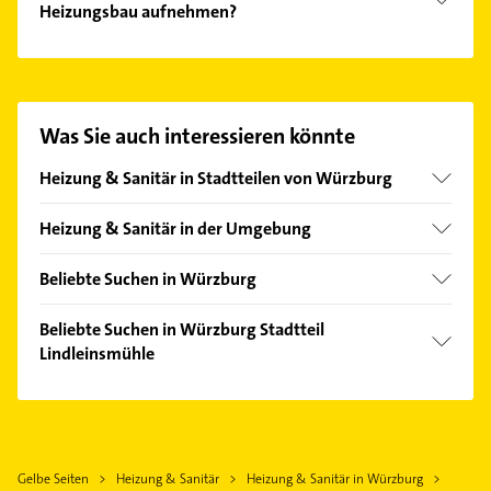
Heizungsbau aufnehmen?
Es ist sehr einfach Kontakt mit Grinko Gennadi
Heizungsbau aufzunehmen. Einfach die passenden
Kontaktmöglichkeiten wie Adresse oder Mail in
unserem Kontaktdaten-Bereich auswählen. Hier
Was Sie auch interessieren könnte
finden Sie alle
Kontaktdaten
.
Heizung & Sanitär in Stadtteilen von Würzburg
Altstadt
Heizung & Sanitär in der Umgebung
Grombühl
Estenfeld
Heidingsfeld
Beliebte Suchen in Würzburg
Gerbrunn
Heuchelhof
Bestatter
Rimpar
Beliebte Suchen in Würzburg Stadtteil
Lengfeld
Steuerberater
Lindleinsmühle
Veitshöchheim
Oberdürrbach
Kanalreinigung
Höchberg
Rechtsanwalt
Sanderau
Zahnarzt
Güntersleben
Putzfrau
Unterdürrbach
Rechtsanwalt
Eibelstadt
Gebäudereinigung
Bauunternehmen
Gelbe Seiten
Heizung & Sanitär
Heizung & Sanitär in Würzburg
Hettstadt