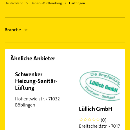
Zahnarzt
Jettingen Württemberg
Deutschland
Baden-Württemberg
Gärtringen
Maler
Wildberg Württemberg
Immobilien
Althengstett
Immobilienmakler
Weil der Stadt
Branche
Steuerberater
Ähnliche Anbieter
Schwenker
Heizung-Sanitär-
Lüftung
Hohentwielstr. • 71032
Böblingen
Lüllich GmbH
(0)
0
Breitscheidstr. • 70176