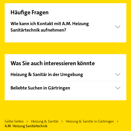
Häufige Fragen
Wie kann ich Kontakt mit A.M. Heizung
Sanitärtechnik aufnehmen?
Es ist sehr einfach Kontakt mit A.M. Heizung
Sanitärtechnik aufzunehmen. Einfach die passenden
Kontaktmöglichkeiten wie Adresse oder Mail in
unserem Kontaktdaten-Bereich auswählen. Hier
Was Sie auch interessieren könnte
finden Sie alle
Kontaktdaten
.
Heizung & Sanitär in der Umgebung
Herrenberg
Beliebte Suchen in Gärtringen
Ammerbuch
Rechtsanwalt
Böblingen
Physikalische Therapie
Gäufelden
Physiotherapie
Schönaich Württemberg
Gelbe Seiten
Heizung & Sanitär
Heizung & Sanitär in Gärtringen
Krankengymnastik
Sindelfingen
A.M. Heizung Sanitärtechnik