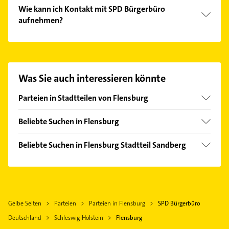
Wie kann ich Kontakt mit SPD Bürgerbüro
aufnehmen?
Es ist sehr einfach Kontakt mit SPD Bürgerbüro
aufzunehmen. Einfach die passenden
Kontaktmöglichkeiten wie Adresse oder Mail in
unserem Kontaktdaten-Bereich auswählen. Hier
Was Sie auch interessieren könnte
finden Sie alle
Kontaktdaten
.
Parteien in Stadtteilen von Flensburg
Neustadt
Beliebte Suchen in Flensburg
Dachdecker
Beliebte Suchen in Flensburg Stadtteil Sandberg
Klempner
Elektroinstallation
Gasinstallateur
Elektriker
Sanitärinstallation
Elektro Reparatur
Ärztehaus
Gelbe Seiten
Parteien
Parteien in Flensburg
SPD Bürgerbüro
Hausarzt
Deutschland
Schleswig-Holstein
Flensburg
Allgemeinarzt