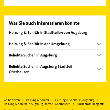
Es ist sehr einfach Kontakt mit Buchenroth
Benjamin aufzunehmen. Einfach die passenden
Kontaktmöglichkeiten wie Adresse oder Mail in
unserem Kontaktdaten-Bereich auswählen. Hier
Was Sie auch interessieren könnte
finden Sie alle
Kontaktdaten
.
Heizung & Sanitär in Stadtteilen von Augsburg
Antonsviertel
Heizung & Sanitär in der Umgebung
Bärenkeller
Stadtbergen
Bergheim
Beliebte Suchen in Augsburg
Neusäß
Göggingen
Zahnarzt
Gersthofen
Beliebte Suchen in Augsburg Stadtteil
Haunstetten
Immobilien
Oberhausen
Friedberg Bayern
Hochzoll
Immobilienmakler
Gablingen
Zahnarzt
Innenstadt
Fensterbauer
Kissing
Bauunternehmen
Kriegshaber
Fenster
Affing
Physikalische Therapie
Lechhausen
Rohrreinigung
Gelbe Seiten
Heizung & Sanitär
Heizung & Sanitär in Augsburg
Gessertshausen
Physiotherapie
Pfersee
Heizung & Sanitär in Augsburg Stadtteil Oberhausen
Buchenroth Benjamin
Maler
Langweid am Lech
Krankengymnastik