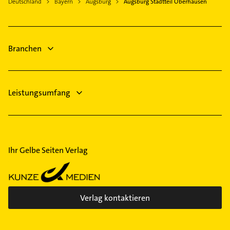
Deutschland
Bayern
Augsburg
Augsburg Stadtteil Oberhausen
Bauunternehmen
Königsbrunn bei Augsburg
Bestatter
Gartenbau & Landschaftsbau
Hausarzt
Kammerjäger
Allgemeinarzt
Branchen
Arzt
Putzfrau
Leistungsumfang
Ihr Gelbe Seiten Verlag
Verlag kontaktieren