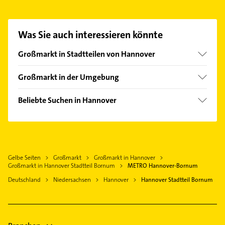
Bornum aufzunehmen. Einfach die passenden
Kontaktmöglichkeiten wie Adresse oder Mail in
unserem Kontaktdaten-Bereich auswählen. Hier
Was Sie auch interessieren könnte
finden Sie alle
Kontaktdaten
.
Großmarkt in Stadtteilen von Hannover
Vahrenheide
Großmarkt in der Umgebung
Wedemark
Beliebte Suchen in Hannover
Hildesheim
Ärztehaus
Hausarzt
Allgemeinarzt
Gelbe Seiten
Großmarkt
Großmarkt in Hannover
Arzt
Großmarkt in Hannover Stadtteil Bornum
METRO Hannover-Bornum
Kammerjäger
Deutschland
Niedersachsen
Hannover
Hannover Stadtteil Bornum
Bauunternehmen
Physikalische Therapie
Physiotherapie