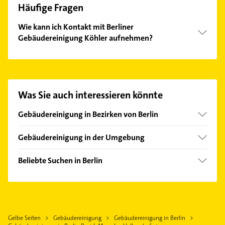
Häufige Fragen
Wie kann ich Kontakt mit Berliner
Gebäudereinigung Köhler aufnehmen?
Es ist sehr einfach Kontakt mit Berliner
Gebäudereinigung Köhler aufzunehmen. Einfach die
passenden Kontaktmöglichkeiten wie Adresse oder
Mail in unserem Kontaktdaten-Bereich auswählen.
Was Sie auch interessieren könnte
Hier finden Sie alle
Kontaktdaten
.
Gebäudereinigung in Bezirken von Berlin
Bezirk Charlottenburg-Wilmersdorf
Gebäudereinigung in der Umgebung
Bezirk Friedrichshain-Kreuzberg
Ahrensfelde
Bezirk Lichtenberg
Beliebte Suchen in Berlin
Hoppegarten
Bezirk Mitte
Kanalreinigung
Neuenhagen bei Berlin
Bezirk Neukölln
Kammerjäger
Altlandsberg
Bezirk Pankow
Rohrreinigung
Panketal
Bezirk Reinickendorf
Gelbe Seiten
Gebäudereinigung
Gebäudereinigung in Berlin
Fensterbauer