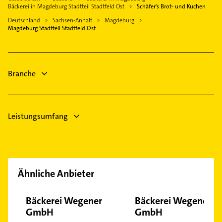
Hohe Börde
Hausarzt
Ottersleben
Bäckerei in Magdeburg Stadtteil Stadtfeld Ost
Schäfer's Brot- und Kuchen
Rohrreinigung
Gommern
Allgemeinarzt
Reform
Deutschland
Sachsen-Anhalt
Magdeburg
Ärztehaus
Bördeland
Arzt
Magdeburg Stadtteil Stadtfeld Ost
Rothensee
Hausarzt
Elektroinstallation
Stadtfeld West
Allgemeinarzt
Elektriker
Sudenburg
Elektro Reparatur
Branche
Steuerberater
Leistungsumfang
Ähnliche Anbieter
Bäckerei Wegener
Bäckerei Wegener
GmbH
GmbH