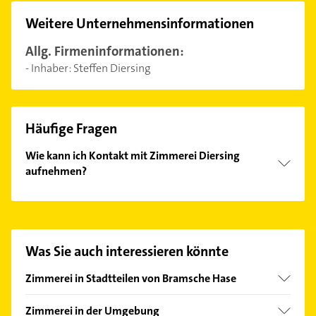
Weitere Unternehmensinformationen
Allg. Firmeninformationen:
- Inhaber: Steffen Diersing
Häufige Fragen
Wie kann ich Kontakt mit Zimmerei Diersing
aufnehmen?
Es ist sehr einfach Kontakt mit Zimmerei Diersing
aufzunehmen. Einfach die passenden
Kontaktmöglichkeiten wie Adresse oder Mail in
unserem Kontaktdaten-Bereich auswählen. Hier
Was Sie auch interessieren könnte
finden Sie alle
Kontaktdaten
.
Zimmerei in Stadtteilen von Bramsche Hase
Achmer
Zimmerei in der Umgebung