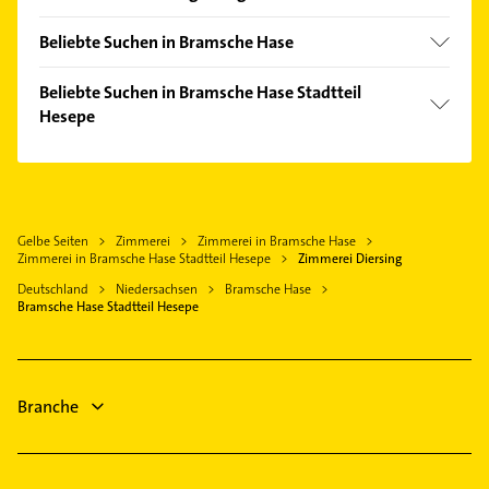
Balkum
Neuenkirchen bei Bramsche
Engter
Beliebte Suchen in Bramsche Hase
Neuenkirchen-Vörden
Epe
Schreiner
Damme Dümmer
Beliebte Suchen in Bramsche Hase Stadtteil
Evinghausen
Dachdecker
Hesepe
Mettingen Westfalen
Kalkriese
Phoniatrie
Osnabrück
Dachdecker
Lappenstuhl
Logopädie
Holdorf Niedersachsen
Gartenbau & Landschaftsbau
Pente
Hausarzt
Steinfeld (Oldenburg)
Maler
Sögeln
Allgemeinarzt
Gelbe Seiten
Zimmerei
Zimmerei in Bramsche Hase
Ibbenbüren
Bauunternehmen
Schleptrup
Zimmerei in Bramsche Hase Stadtteil Hesepe
Zimmerei Diersing
Arzt
Ueffeln
Deutschland
Niedersachsen
Bramsche Hase
Immobilien
Bramsche Hase Stadtteil Hesepe
Immobilienmakler
Rechtsanwalt
Branche