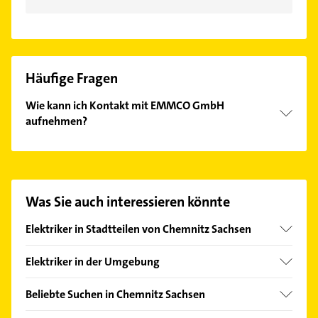
Häufige Fragen
Wie kann ich Kontakt mit EMMCO GmbH
aufnehmen?
Es ist sehr einfach Kontakt mit EMMCO GmbH
aufzunehmen. Einfach die passenden
Kontaktmöglichkeiten wie Adresse oder Mail in
unserem Kontaktdaten-Bereich auswählen. Hier
Was Sie auch interessieren könnte
finden Sie alle
Kontaktdaten
.
Elektriker in Stadtteilen von Chemnitz Sachsen
Adelsberg
Elektriker in der Umgebung
Altchemnitz
Neukirchen /Erzgebirge
Altendorf
Beliebte Suchen in Chemnitz Sachsen
Jahnsdorf /Erzgebirge
Bernsdorf