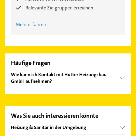
Relevante Zielgruppen erreichen
Mehr erfahren
Häufige Fragen
Wie kann ich Kontakt mit Hutter Heizungsbau
GmbH aufnehmen?
Es ist sehr einfach Kontakt mit Hutter Heizungsbau
GmbH aufzunehmen. Einfach die passenden
Kontaktmöglichkeiten wie Adresse oder Mail in
unserem Kontaktdaten-Bereich auswählen. Hier
Was Sie auch interessieren könnte
finden Sie alle
Kontaktdaten
.
Heizung & Sanitär in der Umgebung