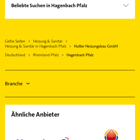
Wörth am Rhein
Beliebte Suchen in Hagenbach Pfalz
Rheinstetten
Putzfrau
Karlsruhe
Gebäudereinigung
Eggenstein-Leopoldshafen
Immobilien
Ettlingen
Gelbe Seiten
Heizung & Sanitär
Immobilienmakler
Herxheim bei Landau /Pfalz
Heizung & Sanitär in Hagenbach Pfalz
Hutter Heizungsbau GmbH
Zahnarzt
Rülzheim
Deutschland
Rheinland-Pfalz
Hagenbach Pfalz
Gartenbau & Landschaftsbau
Stutensee
Physikalische Therapie
Rastatt
Physiotherapie
Billigheim-Ingenheim
Branche
Krankengymnastik
Steuerberater
Ähnliche Anbieter