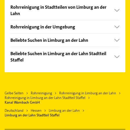
Rohrreinigung in Stadtteilen von Limburg an der
Lahn
Dietkirchen
Rohrreinigung in der Umgebung
Aarbergen
Beliebte Suchen in Limburg an der Lahn
Klempner
Beliebte Suchen in Limburg an der Lahn Stadtteil
Gasinstallateur
Staffel
Sanitärinstallation
Rechtsanwalt
Putzfrau
Bauunternehmen
Gebäudereinigung
Maler
Steuerberater
Gelbe Seiten
Rohrreinigung
Rohrreinigung in Limburg an der Lahn
Immobilien
Rohrreinigung in Limburg an der Lahn Stadtteil Staffel
Fensterbauer
Immobilienmakler
Kanal Wambach GmbH
Fenster
Heizung & Sanitär
Deutschland
Hessen
Limburg an der Lahn
Rechtsanwalt
Limburg an der Lahn Stadtteil Staffel
Lüftungsanlagen
Immobilien
Heizungsbauer