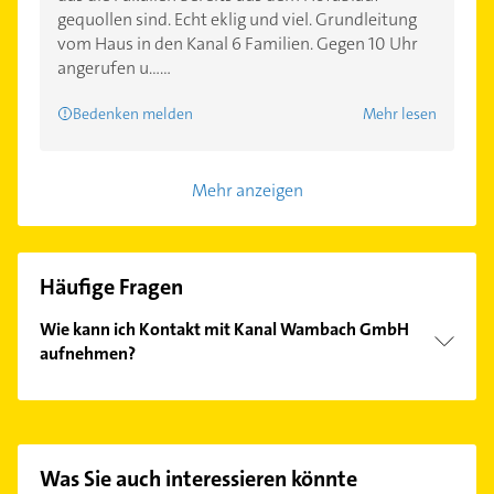
gequollen sind. Echt eklig und viel. Grundleitung
vom Haus in den Kanal 6 Familien. Gegen 10 Uhr
angerufen u......
Bedenken melden
Mehr lesen
Mehr anzeigen
Häufige Fragen
Wie kann ich Kontakt mit Kanal Wambach GmbH
aufnehmen?
Es ist sehr einfach Kontakt mit Kanal Wambach
GmbH aufzunehmen. Einfach die passenden
Kontaktmöglichkeiten wie Adresse oder Mail in
unserem Kontaktdaten-Bereich auswählen. Hier
Was Sie auch interessieren könnte
finden Sie alle
Kontaktdaten
.