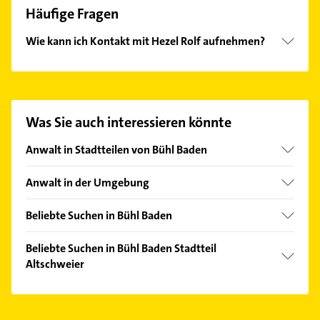
Häufige Fragen
Wie kann ich Kontakt mit Hezel Rolf aufnehmen?
Es ist sehr einfach Kontakt mit Hezel Rolf
aufzunehmen. Einfach die passenden
Kontaktmöglichkeiten wie Adresse oder Mail in
unserem Kontaktdaten-Bereich auswählen. Hier
Was Sie auch interessieren könnte
finden Sie alle
Kontaktdaten
.
Anwalt in Stadtteilen von Bühl Baden
Balzhofen
Anwalt in der Umgebung
Eisental
Lauf Baden
Moos
Beliebte Suchen in Bühl Baden
Sinzheim bei Baden-Baden
Neusatz
Immobilien
Achern
Beliebte Suchen in Bühl Baden Stadtteil
Oberbruch
Immobilienmakler
Altschweier
Baden-Baden
Oberweier
Schreiner
Rheinau
Putzfrau
Sand
Hausarzt
Gernsbach
Gebäudereinigung
Vimbuch