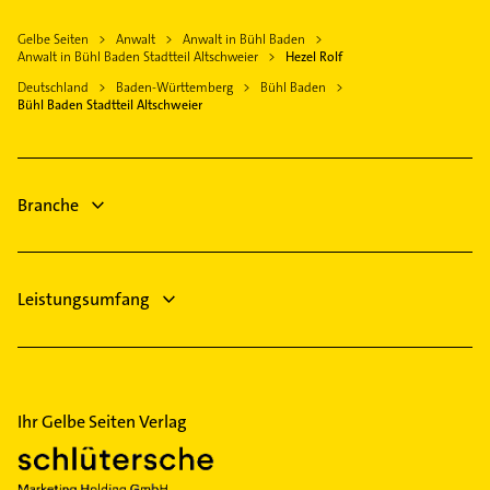
Allgemeinarzt
Kuppenheim
Schreiner
Weitenung
Arzt
Gelbe Seiten
Anwalt
Anwalt in Bühl Baden
Gaggenau
Physikalische Therapie
Anwalt in Bühl Baden Stadtteil Altschweier
Hezel Rolf
Heizung & Sanitär
Rastatt
Physiotherapie
Deutschland
Baden-Württemberg
Bühl Baden
Lüftungsanlagen
Oberkirch Baden
Krankengymnastik
Bühl Baden Stadtteil Altschweier
Heizungsbauer
Zahnarzt
Heizungsfirmen
Steuerberater
Branche
Leistungsumfang
Ihr Gelbe Seiten Verlag