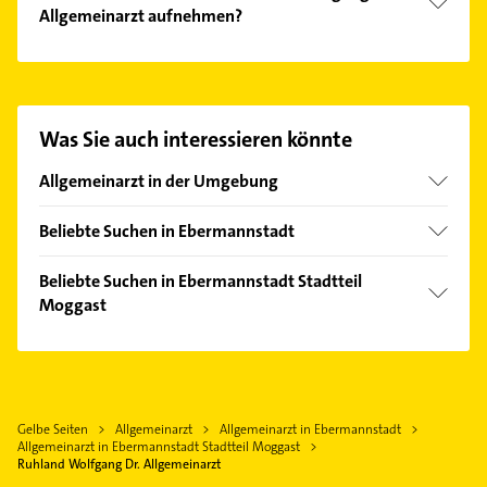
Allgemeinarzt aufnehmen?
Es ist sehr einfach Kontakt mit Ruhland Wolfgang
Dr. Allgemeinarzt aufzunehmen. Einfach die
passenden Kontaktmöglichkeiten wie Adresse oder
Mail in unserem Kontaktdaten-Bereich auswählen.
Was Sie auch interessieren könnte
Hier finden Sie alle
Kontaktdaten
.
Allgemeinarzt in der Umgebung
Gräfenberg
Beliebte Suchen in Ebermannstadt
Eggolsheim
Elektroinstallation
Forchheim Oberfranken
Beliebte Suchen in Ebermannstadt Stadtteil
Elektriker
Moggast
Igensdorf
Elektro Reparatur
Neunkirchen am Brand
Gartenbau & Landschaftsbau
Zahnarzt
Hollfeld
Phoniatrie
Langensendelbach
Logopädie
Gelbe Seiten
Allgemeinarzt
Allgemeinarzt in Ebermannstadt
Pegnitz
Allgemeinarzt in Ebermannstadt Stadtteil Moggast
Schreiner
Hirschaid
Ruhland Wolfgang Dr. Allgemeinarzt
Putzfrau