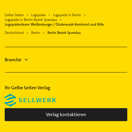
Physiotherapie
Teltow
Bezirk Neukölln
Krankengymnastik
Glienicke /Nordbahn
Bezirk Pankow
Gelbe Seiten
Logopäde
Logopäde in Berlin
Immobilien
Potsdam
Logopäde in Berlin Bezirk Spandau
Bezirk Reinickendorf
Immobilienmakler
Logopädenteam Weißenburger / Düsterwald-Keinhorst und Bille
Hohen Neuendorf
Bezirk Steglitz-Zehlendorf
Gartenbau & Landschaftsbau
Deutschland
Berlin
Berlin Bezirk Spandau
Oberkrämer
Bezirk Tempelhof-Schöneberg
Schreiner
Nauen Brandenburg
Bezirk Treptow-Köpenick
Rohrreinigung
Werder (Havel)
Zahnarzt
Branche
Klempner
Ihr Gelbe Seiten Verlag
Verlag kontaktieren