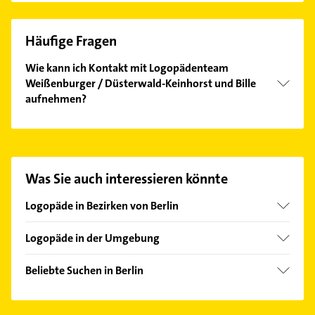
Häufige Fragen
Wie kann ich Kontakt mit Logopädenteam
Weißenburger / Düsterwald-Keinhorst und Bille
aufnehmen?
Es ist sehr einfach Kontakt mit Logopädenteam
Weißenburger / Düsterwald-Keinhorst und Bille
aufzunehmen. Einfach die passenden
Kontaktmöglichkeiten wie Adresse oder Mail in
Was Sie auch interessieren könnte
unserem Kontaktdaten-Bereich auswählen. Hier
finden Sie alle
Kontaktdaten
.
Logopäde in Bezirken von Berlin
Bezirk Charlottenburg-Wilmersdorf
Logopäde in der Umgebung
Bezirk Friedrichshain-Kreuzberg
Falkensee
Bezirk Lichtenberg
Beliebte Suchen in Berlin
Hennigsdorf
Bezirk Marzahn-Hellersdorf
Physikalische Therapie
Kleinmachnow
Bezirk Mitte