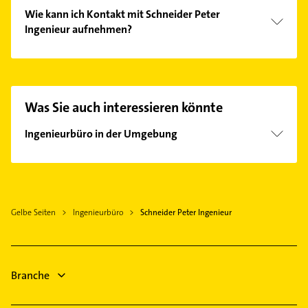
Wie kann ich Kontakt mit Schneider Peter
Ingenieur aufnehmen?
Es ist sehr einfach Kontakt mit Schneider Peter
Ingenieur aufzunehmen. Einfach die passenden
Kontaktmöglichkeiten wie Adresse oder Mail in
unserem Kontaktdaten-Bereich auswählen. Hier
Was Sie auch interessieren könnte
finden Sie alle
Kontaktdaten
.
Ingenieurbüro in der Umgebung
Stolpen
Großröhrsdorf
Bischofswerda
Gelbe Seiten
Ingenieurbüro
Schneider Peter Ingenieur
Pulsnitz
Neustadt in Sachsen
Radeberg
Lohmen
Branche
Haselbachtal