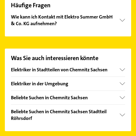
Häufige Fragen
Wie kann ich Kontakt mit Elektro Summer GmbH
& Co. KG aufnehmen?
Es ist sehr einfach Kontakt mit Elektro Summer
GmbH & Co. KG aufzunehmen. Einfach die
passenden Kontaktmöglichkeiten wie Adresse oder
Mail in unserem Kontaktdaten-Bereich auswählen.
Was Sie auch interessieren könnte
Hier finden Sie alle
Kontaktdaten
.
Elektriker in Stadtteilen von Chemnitz Sachsen
Adelsberg
Elektriker in der Umgebung
Altchemnitz
Limbach-Oberfrohna
Altendorf
Beliebte Suchen in Chemnitz Sachsen
Burgstädt
Bernsdorf
Klempner
Hohenstein-Ernstthal
Beliebte Suchen in Chemnitz Sachsen Stadtteil
Einsiedel
Gasinstallateur
Röhrsdorf
Neukirchen /Erzgebirge
Gablenz
Sanitärinstallation
Penig
Klempner
Grüna
Bestatter