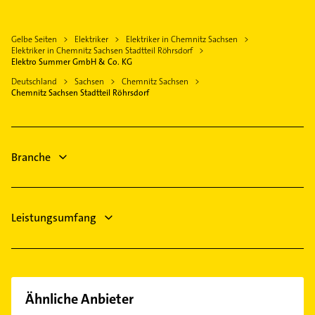
Lunzenau
Gasinstallateur
Kaßberg
Immobilien
Jahnsdorf /Erzgebirge
Sanitärinstallation
Kappel
Immobilienmakler
Gelbe Seiten
Elektriker
Elektriker in Chemnitz Sachsen
Lichtenau
Zahnarzt
Klaffenbach
Elektriker in Chemnitz Sachsen Stadtteil Röhrsdorf
Gartenbau & Landschaftsbau
Lugau /Erzgebirge
Heizung & Sanitär
Elektro Summer GmbH & Co. KG
Markersdorf
Steuerberater
Waldenburg Sachsen
Putzfrau
Deutschland
Sachsen
Chemnitz Sachsen
Rabenstein
Physikalische Therapie
Chemnitz Sachsen Stadtteil Röhrsdorf
Gebäudereinigung
Schloßchemnitz
Physiotherapie
Physikalische Therapie
Sonnenberg
Physiotherapie
Zentrum
Branche
Krankengymnastik
Leistungsumfang
Ähnliche Anbieter