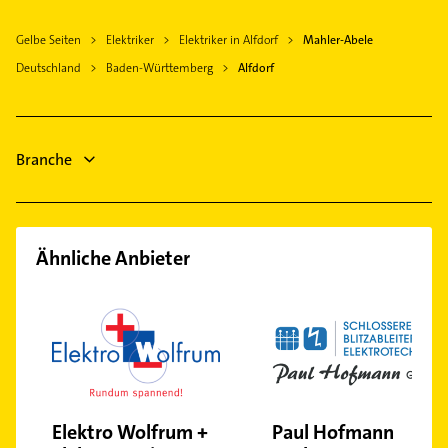
Heizungsbauer
Rudersberg Württemberg
Gelbe Seiten
Elektriker
Elektriker in Alfdorf
Mahler-Abele
Heizungsfirmen
Schorndorf Württemberg
Deutschland
Baden-Württemberg
Alfdorf
Steuerberater
Eislingen /Fils
Physikalische Therapie
Göppingen
Physiotherapie
Gaildorf
Krankengymnastik
Branche
Süßen
Maler
Ähnliche Anbieter
Elektro Wolfrum +
Paul Hofmann