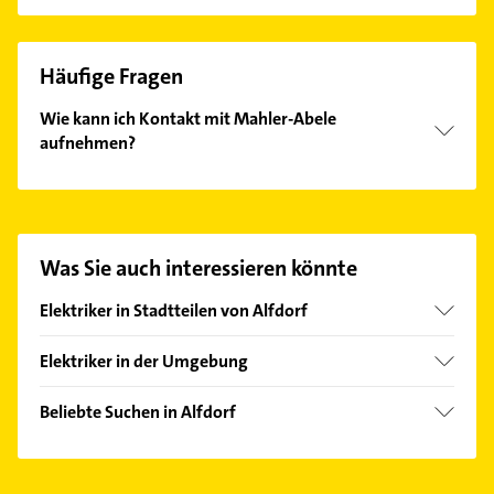
Häufige Fragen
Wie kann ich Kontakt mit Mahler-Abele
aufnehmen?
Es ist sehr einfach Kontakt mit Mahler-Abele
aufzunehmen. Einfach die passenden
Kontaktmöglichkeiten wie Adresse oder Mail in
unserem Kontaktdaten-Bereich auswählen. Hier
Was Sie auch interessieren könnte
finden Sie alle
Kontaktdaten
.
Elektriker in Stadtteilen von Alfdorf
Haselbach
Elektriker in der Umgebung
Pfahlbronn
Welzheim
Beliebte Suchen in Alfdorf
Schwäbisch Gmünd
Heizung & Sanitär
Gschwend bei Gaildorf
Lüftungsanlagen
Urbach Rems