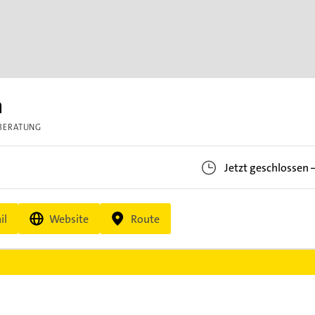
n
BERATUNG
n
Jetzt geschlossen
il
Website
Route