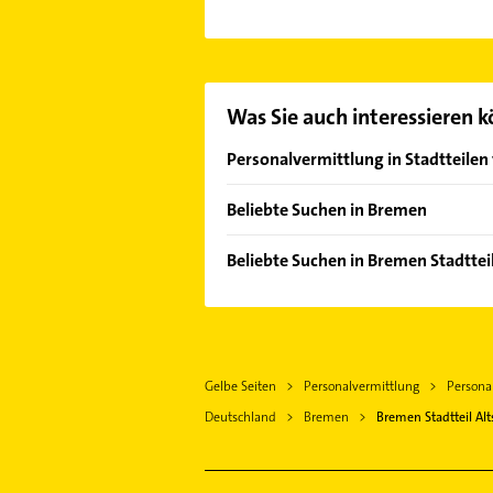
und Technik, Jobs im Bereich Wirt
Es ist sehr einfach Kontakt mit R
unserem Kontaktdaten-Bereich ausw
Was Sie auch interessieren 
Personalvermittlung in Stadtteile
Neuenland
Beliebte Suchen in Bremen
Gartenbau & Landschaftsbau
Beliebte Suchen in Bremen Stadtteil
Lackiererei
Putzfrau
Maler
Gebäudereinigung
Rechtsanwalt
Rechtsanwalt
Schreiner
Gelbe Seiten
Personalvermittlung
Persona
Elektroinstallation
Elektroinstallation
Deutschland
Bremen
Bremen Stadtteil Alt
Elektriker
Elektriker
Elektro Reparatur
Elektro Reparatur
Immobilien