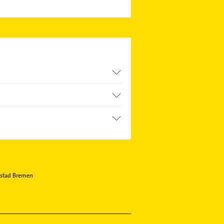
ungswesen.
hkeiten wie Adresse oder Mail in
stad Bremen