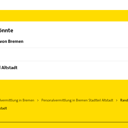
schaft und Administration und Jobs im Bereich Finanz- und Rechn
andstad Bremen aufzunehmen. Einfach die passenden Kontaktmöglic
ählen. Hier finden Sie alle
Kontaktdaten
.
könnte
n von Bremen
 Altstadt
lvermittlung in Bremen
Personalvermittlung in Bremen Stadtteil Altstadt
Rand
stadt