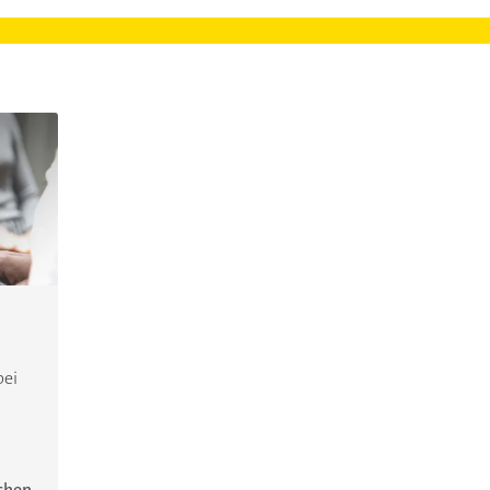
bei
ichen