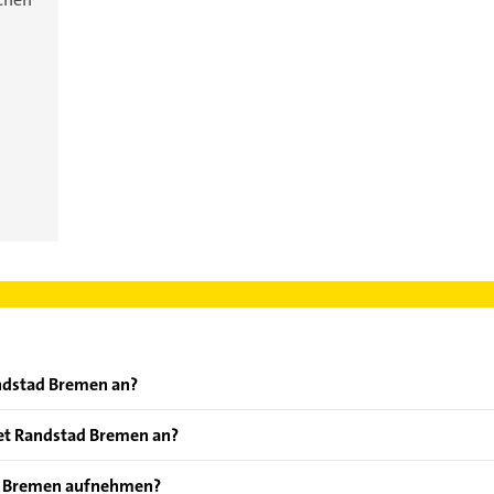
andstad Bremen an?
ten: Zeitarbeit, Personaldienstleistung, Personalvermittlung, 
et Randstad Bremen an?
Jobs im Lager und in der Produktion, Jobs im Bereich Industrie 
ad Bremen aufnehmen?