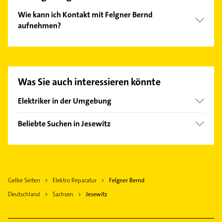
Wie kann ich Kontakt mit Felgner Bernd
aufnehmen?
Es ist sehr einfach Kontakt mit Felgner Bernd
aufzunehmen. Einfach die passenden
Kontaktmöglichkeiten wie Adresse oder Mail in
unserem Kontaktdaten-Bereich auswählen. Hier
Was Sie auch interessieren könnte
finden Sie alle
Kontaktdaten
.
Elektriker in der Umgebung
Krostitz
Beliebte Suchen in Jesewitz
Taucha bei Leipzig
Heizung & Sanitär
Eilenburg
Lüftungsanlagen
Borsdorf
Heizungsbauer
Machern
Gelbe Seiten
Elektro Reparatur
Felgner Bernd
Heizungsfirmen
Rackwitz
Deutschland
Sachsen
Jesewitz
Bauunternehmen
Brandis bei Wurzen
Laußig