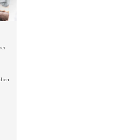
bei
ichen