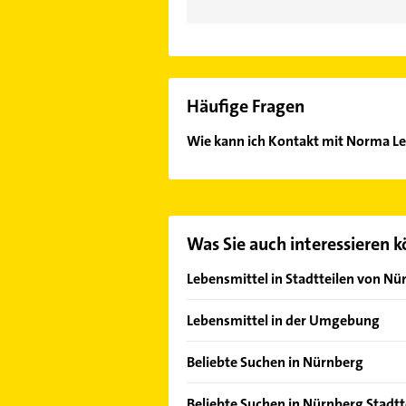
Häufige Fragen
Wie kann ich Kontakt mit Norma Le
Es ist sehr einfach Kontakt mit No
Kontaktmöglichkeiten wie Adresse o
Was Sie auch interessieren 
Lebensmittel in Stadtteilen von Nü
Altenfurt
Lebensmittel in der Umgebung
Bleiweiß
Stein Mittelfranken
Doos
Beliebte Suchen in Nürnberg
Oberasbach bei Nürnberg
Eibach
Phoniatrie
Fürth Bayern
Beliebte Suchen in Nürnberg Stadtt