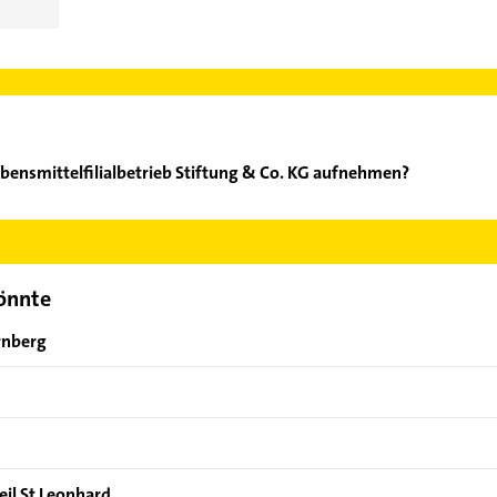
bensmittelfilialbetrieb Stiftung & Co. KG aufnehmen?
rma Lebensmittelfilialbetrieb Stiftung & Co. KG aufzunehmen. Ein
der Mail in unserem Kontaktdaten-Bereich auswählen. Hier finden
könnte
rnberg
eil St Leonhard