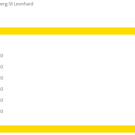
erg-St Leonhard
00
00
00
00
00
00