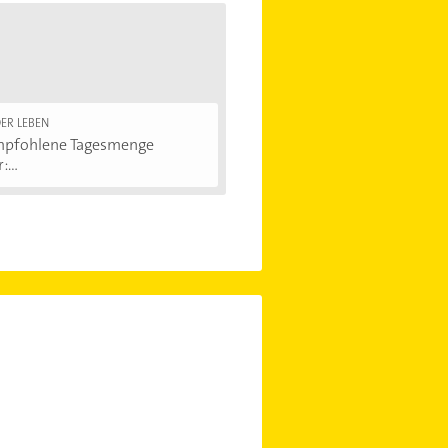
ER LEBEN
mpfohlene Tagesmenge
...